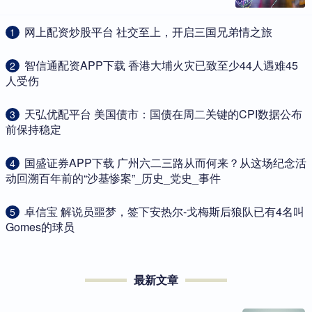
​网上配资炒股平台 社交至上，开启三国兄弟情之旅
1
​智信通配资APP下载 香港大埔火灾已致至少44人遇难45
2
人受伤
​天弘优配平台 美国债市：国债在周二关键的CPI数据公布
3
前保持稳定
​国盛证券APP下载 广州六二三路从而何来？从这场纪念活
4
动回溯百年前的“沙基惨案”_历史_党史_事件
​卓信宝 解说员噩梦，签下安热尔-戈梅斯后狼队已有4名叫
5
Gomes的球员
最新文章