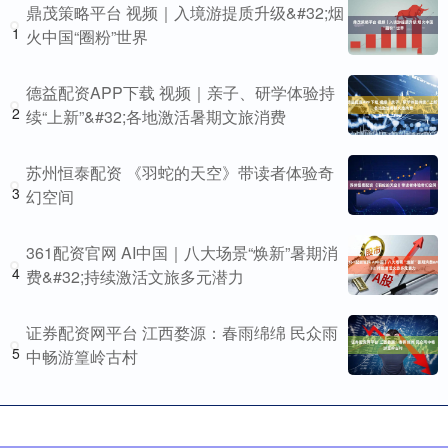
鼎茂策略平台 视频｜入境游提质升级&#32;烟
1
火中国“圈粉”世界
德益配资APP下载 视频｜亲子、研学体验持
2
续“上新”&#32;各地激活暑期文旅消费
苏州恒泰配资 《羽蛇的天空》带读者体验奇
3
幻空间
361配资官网 AI中国｜八大场景“焕新”暑期消
4
费&#32;持续激活文旅多元潜力
证券配资网平台 江西婺源：春雨绵绵 民众雨
5
中畅游篁岭古村