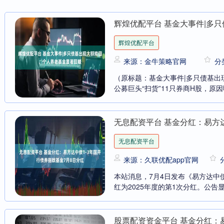
辉煌优配平台 基金大事件|多
辉煌优配平台
来源：金牛策略官网
分
（原标题：基金大事件|多只债基出
公募巨头“扫货”11只券商H股，原因
无息配资平台 基金分红：易方达
无息配资平台
来源：久联优配app官网
本站消息，7月4日发布《易方达中
红为2025年度的第1次分红。公告显
股票配资资金平台 基金分红：易