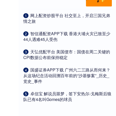
​网上配资炒股平台 社交至上，开启三国兄弟
1
情之旅
​智信通配资APP下载 香港大埔火灾已致至少
2
44人遇难45人受伤
​天弘优配平台 美国债市：国债在周二关键的
3
CPI数据公布前保持稳定
​国盛证券APP下载 广州六二三路从而何来？
4
从这场纪念活动回溯百年前的“沙基惨案”_历史_
党史_事件
​卓信宝 解说员噩梦，签下安热尔-戈梅斯后狼
5
队已有4名叫Gomes的球员