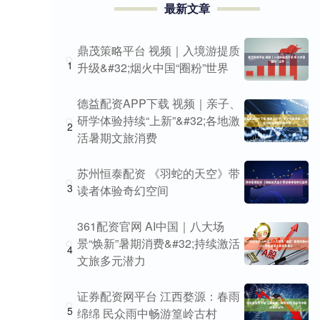
最新文章
鼎茂策略平台 视频｜入境游提质
1
升级&#32;烟火中国“圈粉”世界
德益配资APP下载 视频｜亲子、
研学体验持续“上新”&#32;各地激
2
活暑期文旅消费
苏州恒泰配资 《羽蛇的天空》带
3
读者体验奇幻空间
361配资官网 AI中国｜八大场
景“焕新”暑期消费&#32;持续激活
4
文旅多元潜力
证券配资网平台 江西婺源：春雨
5
绵绵 民众雨中畅游篁岭古村