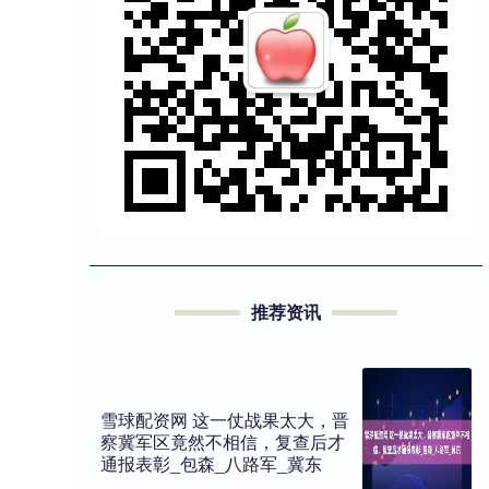
推荐资讯
雪球配资网 这一仗战果太大，晋
察冀军区竟然不相信，复查后才
通报表彰_包森_八路军_冀东