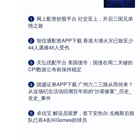
​网上配资炒股平台 社交至上，开启三国兄弟
1
情之旅
​智信通配资APP下载 香港大埔火灾已致至少
2
44人遇难45人受伤
​天弘优配平台 美国债市：国债在周二关键的
3
CPI数据公布前保持稳定
​国盛证券APP下载 广州六二三路从而何来？
4
从这场纪念活动回溯百年前的“沙基惨案”_历史_
党史_事件
​卓信宝 解说员噩梦，签下安热尔-戈梅斯后狼
5
队已有4名叫Gomes的球员