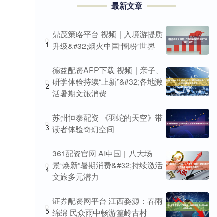
最新文章
鼎茂策略平台 视频｜入境游提质
1
升级&#32;烟火中国“圈粉”世界
德益配资APP下载 视频｜亲子、
研学体验持续“上新”&#32;各地激
2
活暑期文旅消费
苏州恒泰配资 《羽蛇的天空》带
3
读者体验奇幻空间
361配资官网 AI中国｜八大场
景“焕新”暑期消费&#32;持续激活
4
文旅多元潜力
证券配资网平台 江西婺源：春雨
5
绵绵 民众雨中畅游篁岭古村