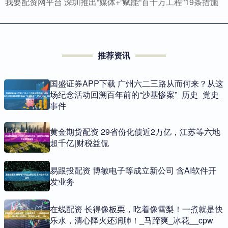
我要配资网平台 深圳推出“媒体+”赋能“百千万工程”19条措施
推荐资讯
国盛证券APP下载 广州六二三路从而何来？从这
场纪念活动回溯百年前的“沙基惨案”_历史_党史_
事件
黄金期货配资 29省份化债近2万亿，江苏等六地
超千亿|财税益侃
易跟投配资 博敏电子等成立新公司 含AI软件开
发业务
在线配资 长得像板栗，吃着像雪梨！一煮就是快
乐水，清心降火还润肺！_马蹄爽_冰花__cpw